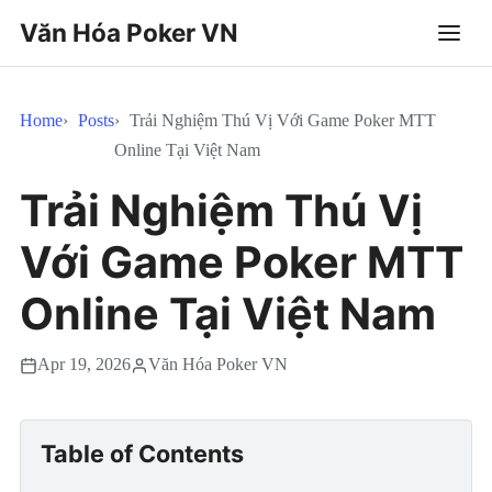
Văn Hóa Poker VN
Home
Posts
Trải Nghiệm Thú Vị Với Game Poker MTT
Online Tại Việt Nam
Trải Nghiệm Thú Vị
Với Game Poker MTT
Online Tại Việt Nam
Apr 19, 2026
Văn Hóa Poker VN
Table of Contents