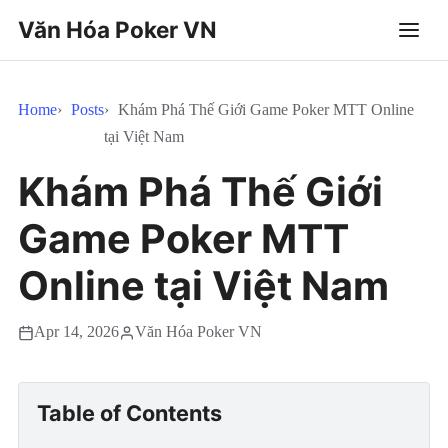
Văn Hóa Poker VN
Home
Posts
Khám Phá Thế Giới Game Poker MTT Online
tại Việt Nam
Khám Phá Thế Giới
Game Poker MTT
Online tại Việt Nam
Apr 14, 2026
Văn Hóa Poker VN
Table of Contents