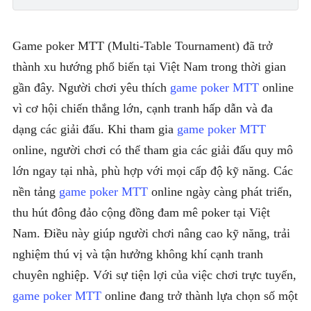
Game poker MTT (Multi-Table Tournament) đã trở
thành xu hướng phổ biến tại Việt Nam trong thời gian
gần đây. Người chơi yêu thích
game poker MTT
online
vì cơ hội chiến thắng lớn, cạnh tranh hấp dẫn và đa
dạng các giải đấu. Khi tham gia
game poker MTT
online, người chơi có thể tham gia các giải đấu quy mô
lớn ngay tại nhà, phù hợp với mọi cấp độ kỹ năng. Các
nền tảng
game poker MTT
online ngày càng phát triển,
thu hút đông đảo cộng đồng đam mê poker tại Việt
Nam. Điều này giúp người chơi nâng cao kỹ năng, trải
nghiệm thú vị và tận hưởng không khí cạnh tranh
chuyên nghiệp. Với sự tiện lợi của việc chơi trực tuyến,
game poker MTT
online đang trở thành lựa chọn số một