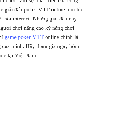
ời chơi. Với sự phát triển của công
ác giải đấu poker MTT online mọi lúc
ết nối internet. Những giải đấu này
người chơi nâng cao kỹ năng chơi
thì
game poker MTT
online chính là
ng của mình. Hãy tham gia ngay hôm
ine tại Việt Nam!