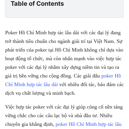
Table of Contents
Poker Hồ Chí Minh hợp tác lâu dài với các đại lý đang
trở thành tiêu chuẩn cho ngành giải trí tại Việt Nam. Sự
phát triển của poker tại Hồ Chí Minh không chỉ dựa vào
hoạt động tổ chức, mà còn nhấn mạnh vào việc hợp tác
poker với các đại lý nhằm xây dựng niềm tin và tạo ra
giá trị bền vững cho cộng đồng. Các giải đấu
poker Hồ
Chí Minh hợp tác lâu dài
với nhiều đối tác, bảo đảm các
dịch vụ chất lượng và minh bạch.
Việc hợp tác poker với các đại lý giúp củng cố nền tảng
vững chắc cho các câu lạc bộ và nhà đầu tư. Nhiều
chuyên gia khẳng định,
poker Hồ Chí Minh hợp tác lâu