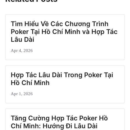
Tìm Hiểu Về Các Chương Trình
Poker Tại Hồ Chí Minh và Hợp Tác
Lâu Dài
Apr 4, 2026
Hợp Tác Lâu Dài Trong Poker Tại
Hồ Chí Minh
Apr 1, 2026
Tăng Cường Hợp Tác Poker Hồ
Chí Minh: Hướng Đi Lâu Dài