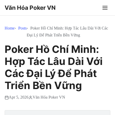
Văn Hóa Poker VN
Home
Posts
Poker Hồ Chí Minh: Hợp Tác Lâu Dài Với Các
Đại Lý Để Phát Triển Bền Vững
Poker Hồ Chí Minh:
Hợp Tác Lâu Dài Với
Các Đại Lý Để Phát
Triển Bền Vững
Apr 5, 2026
Văn Hóa Poker VN