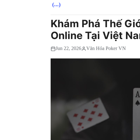
(...)
Khám Phá Thế Gi
Online Tại Việt N
Jun 22, 2026
Văn Hóa Poker VN