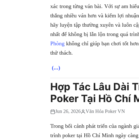
xác trong từng ván bài. Với sự am hiểu
thắng nhiều ván hơn và kiếm lợi nhuận 
hãy luyện tập thường xuyên và luôn cậ
nhất để không bị lẫn lộn trong quá trì
Phòng
không chỉ giúp bạn chơi tốt hơn
thử thách.
(...)
Hợp Tác Lâu Dài 
Poker Tại Hồ Chí 
Jun 26, 2026
Văn Hóa Poker VN
Trong bối cảnh phát triển của ngành giả
trình poker tại Hồ Chí Minh ngày càng 