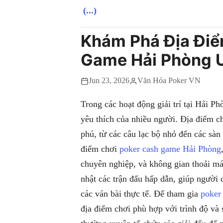
(...)
Khám Phá Địa Điể
Game Hải Phòng U
Jun 23, 2026
Văn Hóa Poker VN
Trong các hoạt động giải trí tại Hải P
yêu thích của nhiều người. Địa điểm c
phú, từ các câu lạc bộ nhỏ đến các sà
điểm chơi
poker cash game Hải Phòng
chuyên nghiệp, và không gian thoải má
nhật các trận đấu hấp dẫn, giúp người 
các ván bài thực tế. Để tham gia
poker
địa điểm chơi phù hợp với trình độ và 