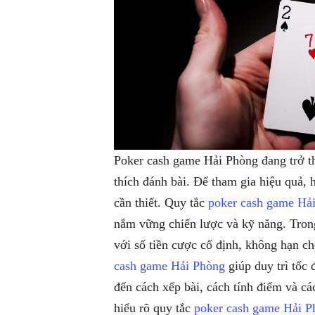
Poker cash game Hải Phòng đang trở t
thích đánh bài. Để tham gia hiệu quả, 
cần thiết. Quy tắc
poker cash game Hả
nắm vững chiến lược và kỹ năng. Tro
với số tiền cược cố định, không hạn c
cash game Hải Phòng
giúp duy trì tốc
đến cách xếp bài, cách tính điểm và cá
hiểu rõ quy tắc
poker cash game Hải P