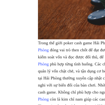
Trong thế giới poker cash game Hải P
Phòng
đóng vai trò then chốt để đạt đư
kiểm soát vốn và đọc được đối thủ, để 
Phòng
phù hợp từng tình huống. Các c
quản lý vốn chặt chẽ, và tận dụng cơ hộ
tại Hải Phòng thường xuyên cập nhật c
nghi với sự biến đổi của bàn chơi. Nhờ 
cash game. Không chỉ phù hợp cho ngư
Phòng
còn là kim chỉ nam giúp các cao