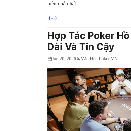
hiệu quả nhất.
(...)
Hợp Tác Poker Hồ 
Dài Và Tin Cậy
Jun 20, 2026
Văn Hóa Poker VN