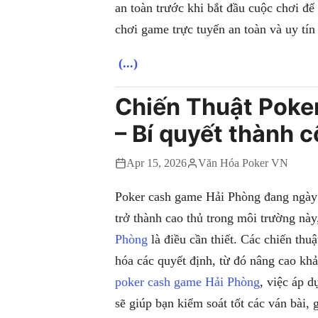
an toàn trước khi bắt đầu cuộc chơi để
chơi game trực tuyến an toàn và uy tín
(...)
Chiến Thuật Poke
– Bí quyết thành c
Apr 15, 2026
Văn Hóa Poker VN
Poker cash game Hải Phòng đang ngày 
trở thành cao thủ trong môi trường nà
Phòng
là điều cần thiết. Các chiến thu
hóa các quyết định, từ đó nâng cao khả
poker cash game Hải Phòng
, việc áp d
sẽ giúp bạn kiểm soát tốt các ván bài, 