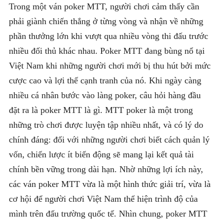
Trong một ván poker MTT, người chơi cảm thấy cần
phải giành chiến thắng ở từng vòng và nhận về những
phần thưởng lớn khi vượt qua nhiều vòng thi đấu trước
nhiều đối thủ khác nhau. Poker MTT đang bùng nổ tại
Việt Nam khi những người chơi mới bị thu hút bởi mức
cược cao và lợi thế cạnh tranh của nó. Khi ngày càng
nhiều cá nhân bước vào làng poker, câu hỏi hàng đầu
đặt ra là poker MTT là gì. MTT poker là một trong
những trò chơi được luyện tập nhiều nhất, và có lý do
chính đáng: đối với những người chơi biết cách quản lý
vốn, chiến lược ít biến động sẽ mang lại kết quả tài
chính bền vững trong dài hạn. Nhờ những lợi ích này,
các ván poker MTT vừa là một hình thức giải trí, vừa là
cơ hội để người chơi Việt Nam thể hiện trình độ của
mình trên đấu trường quốc tế. Nhìn chung, poker MTT