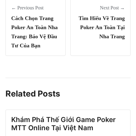
← Previous Post
Next Post →
Cách Chọn Trang
Tìm Hiểu Về Trang
Poker An Toàn Nha
Poker An Toàn Tại
Trang: Bảo Vệ Đầu
Nha Trang
Tư Của Bạn
Related Posts
Khám Phá Thế Giới Game Poker
MTT Online Tại Việt Nam