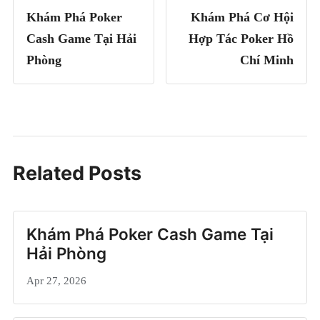
Khám Phá Poker
Khám Phá Cơ Hội
Cash Game Tại Hải
Hợp Tác Poker Hồ
Phòng
Chí Minh
Related Posts
Khám Phá Poker Cash Game Tại
Hải Phòng
Apr 27, 2026