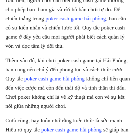
Đầu tiên, người chơi cần biết rằng cash game thường
cho phép bạn tham gia và rời bỏ bàn chơi tự do. Để
chiến thắng trong
poker cash game hải phòng
, bạn cần
có sự kiên nhẫn và chiến lược tốt. Quy tắc poker cash
game ở đây yêu cầu mọi người phải biết cách quản lý
vốn và đọc tâm lý đối thủ.
Thêm vào đó, khi chơi poker cash game tại Hải Phòng,
bạn cũng nên chú ý đến phong tục và cách thức cược.
Quy tắc
poker cash game hải phòng
không chỉ liên quan
đến việc cược mà còn đến thái độ và tinh thần thi đấu.
Chơi poker không chỉ là về kỹ thuật mà còn về sự kết
nối giữa những người chơi.
Cuối cùng, hãy luôn nhớ rằng kiến thức là sức mạnh.
Hiểu rõ quy tắc
poker cash game hải phòng
sẽ giúp bạn