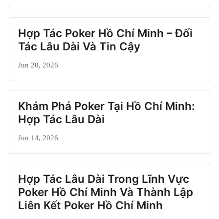
Hợp Tác Poker Hồ Chí Minh – Đối
Tác Lâu Dài Và Tin Cậy
Jun 20, 2026
Khám Phá Poker Tại Hồ Chí Minh:
Hợp Tác Lâu Dài
Jun 14, 2026
Hợp Tác Lâu Dài Trong Lĩnh Vực
Poker Hồ Chí Minh Và Thành Lập
Liên Kết Poker Hồ Chí Minh