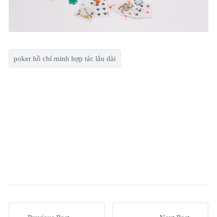
poker hồ chí minh hợp tác lâu dài